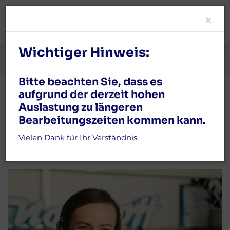
Clo
×
Wichtiger Hinweis:
Kontakt
Über uns
Bitte beachten Sie, dass es
aufgrund der derzeit hohen
Systeme & Technik
Auslastung zu längeren
So finden Sie uns
Bearbeitungszeiten kommen kann.
Ablauf & Service
Wir freuen uns auf Ihre
Vielen Dank für Ihr Verständnis.
Nachricht
Karriere
Privathaushalte
Branchenlösungen